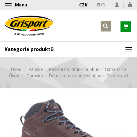
Menu
CZK
|
EUR
|
Zobrazit/skrýt
navigaci
Kategorie produktů
Zob
nav
Úvod
Pánská
Pánská multifunkční obuv
Dimaro 40
Úvod
Dámská
Dámská multifunkční obuv
Dimaro 40