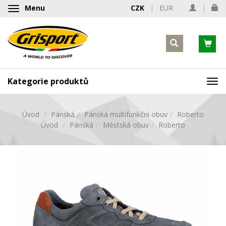
Menu
CZK
|
EUR
|
Zobrazit/skrýt
navigaci
Kategorie produktů
Zob
nav
Úvod
Pánská
Pánská multifunkční obuv
Roberto
Úvod
Pánská
Městská obuv
Roberto