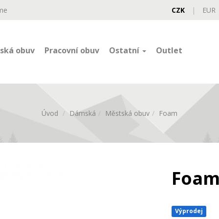
me
CZK
|
EUR
ská obuv
Pracovní obuv
Ostatní
Outlet
Úvod
Dámská
Městská obuv
Foam
Foa
Výprodej