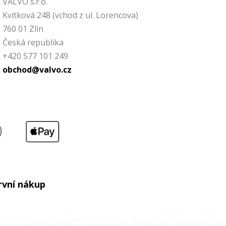
VALVO s.r.o.
Kvítková 248 (vchod z ul. Lorencova)
760 01 Zlín
Česká republika
+420 577 101 249
obchod@valvo.cz
rvní nákup